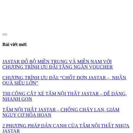
Bài viết mới
JASTAR ĐỔ BỘ MIỀN TRUNG VÀ MIỀN NAM VỚI
CHƯƠNG TRÌNH ƯU ĐÃI TẶNG NGÀN VOUCHER
CHƯƠNG TRÌNH ƯU ĐÃI: “CHỐT ĐƠN JASTAR – NHẬN
QUÀ SIÊU LỚN”
THI CÔNG CẮT XẺ TẤM NỘI THẤT JASTAR – DỄ DÀNG,
NHANH GỌN
TẤM NỘI THẤT JASTAR – CHỐNG CHÁY LAN, GIẢM
NGUY CƠ HỎA HOẠN
2 PHƯƠNG PHÁP DÁN CẠNH CỦA TẤM NỘI THẤT NHỰA
JASTAR