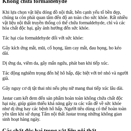
Không chứa formaldehyde
Khi lựa chọn vật liệu đóng đồ nội thất, bên cạnh yếu tố bền đẹp,
chúng ta còn phải quan tâm đến độ an toàn cho sức khỏe. Rất nhiều
vật liệu nội thất truyền thống có thể chứa formaldehyde, chì và các
hóa chất độc hại, gây ảnh hưởng đến sức khỏe.
Tác hại của formaldehyde đối với sức khỏe:
Gây kích ứng mắt, mũi, cổ họng, làm cay mắt, đau họng, ho kéo
dài.
Dị ứng da, viêm da, gây mẩn ngứa, phát ban khi tiếp xúc.
Tác động nghiêm trọng đến hệ hô hấp, đặc biệt với trẻ nhỏ và người
già.
Gây nguy cơ dị tật thai nhi nếu phụ nữ mang thai tiếp xúc lâu dài.
Jastar cam kết đem đến sản phẩm hoàn toàn không chứa chất độc
hại này, giúp giảm thiểu khả năng gây ra các vấn đề về sức khỏe
như dị ứng hay các bệnh hô hấp. Người tiêu dùng có thể hoàn toàn
yên tâm khi sử dụng Tấm nội thất Jastar trong những không gian
sinh hoạt hàng ngày.
Các chất độc hại trong vật liệu nội thất